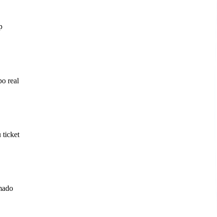
p
po real
 ticket
amado