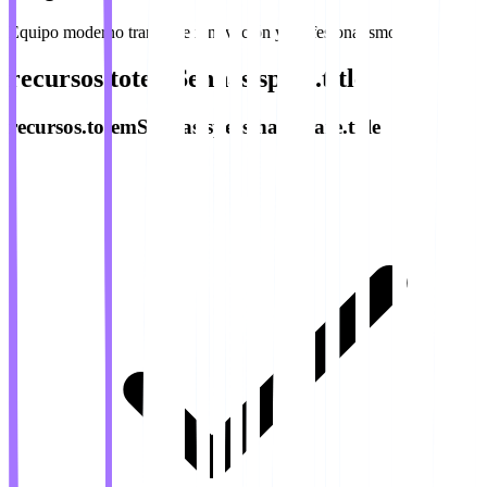
Equipo moderno transmite innovación y profesionalismo
recursos.totemSenhas.specs.title
recursos.totemSenhas.specs.hardware.title