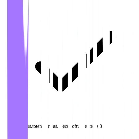
recursos.totemSenhas.specs.software.items.3