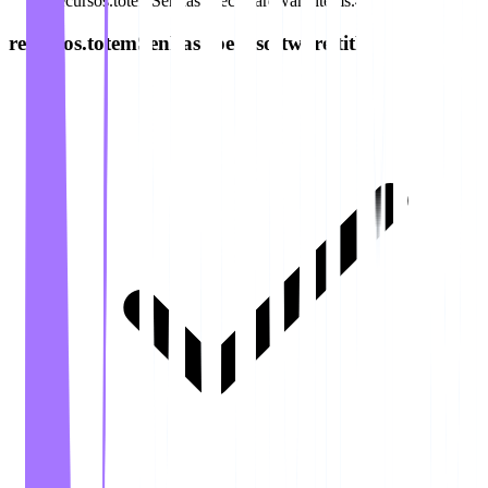
recursos.totemSenhas.specs.hardware.items.4
recursos.totemSenhas.specs.software.title