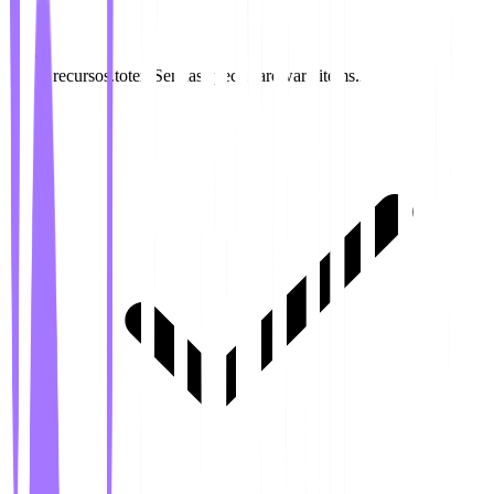
recursos.totemSenhas.specs.hardware.items.2