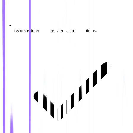
recursos.totemSenhas.specs.hardware.items.1