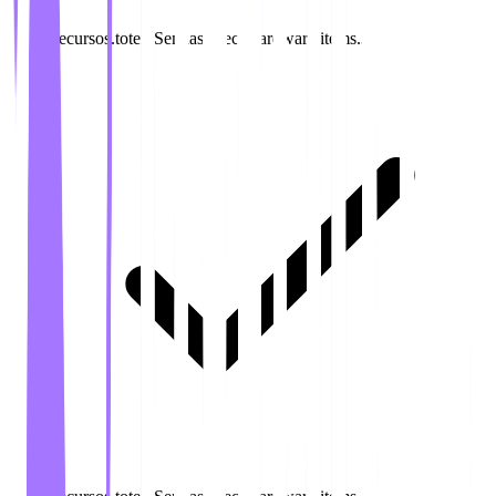
recursos.totemSenhas.specs.hardware.items.3