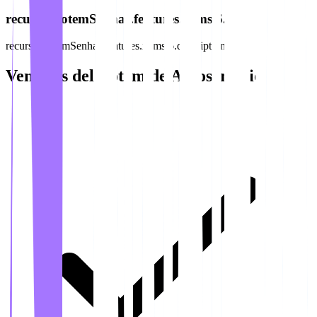
recursos.totemSenhas.features.items.6.title
recursos.totemSenhas.features.items.6.description
Ventajas del Tótem de Autoservicio