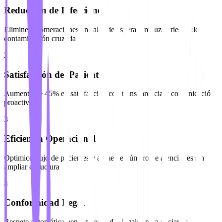
Reducción de Infecciones
Elimine aglomeraciones en salas de espera y reduzca riesgo de
contaminación cruzada
2
Satisfacción del Paciente
Aumento de 45% en satisfacción con transparencia y comunicación
proactiva
3
Eficiencia Operacional
Optimice flujo de pacientes y aumente número de atenciones sin
ampliar estructura
4
Conformidad Legal
Respete automáticamente prioridades legales para ancianos,