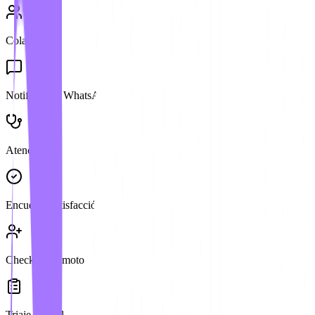
Cola Virtual
Notificación WhatsApp
Atención
Encuesta Satisfacción
Check-in Remoto
Triaje Digital