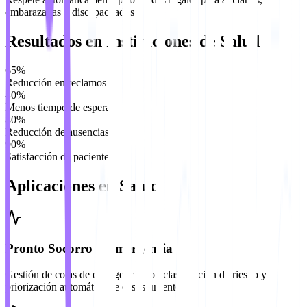
embarazadas y discapacitados
Resultados en Instituciones de Salud
65%
Reducción en reclamos
40%
Menos tiempo de espera
80%
Reducción de ausencias
90%
Satisfacción de pacientes
Aplicaciones en Salud
Pronto Socorro y Emergencia
Gestión de colas de emergencia con clasificación de riesgo y
priorización automática de casos urgentes