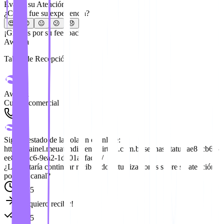
Evalúe su Atención
¿Cómo fue su experiencia?
😍
😊
😐
😕
😞
¡Gracias por su feedback!
Awaitra
Tablet de Recepción
Awaitra
Cuenta comercial
Siga el estado de la cola en el enlace:
https://painel.meuatendimentovirtual.com.br/senhas/status/ae82cb6a-
ee81-4bc6-9ea2-1d501a8face8/
¿Le gustaría continuar recibiendo actualizaciones sobre su atención
por este canal?
15:55
¡Sí, quiero recibir!
15:55