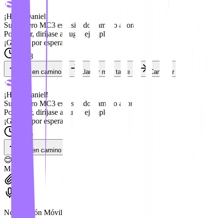
¡Hola, Daniel!
Su número MC3 está siendo llamado ahora.
Por favor, diríjase al lugar ejemplo.
¡Gracias por esperar!
15:58
Voy en camino
Llamar más tarde
Cancelar
¡Hola, Daniel!
Su número MC3 está siendo llamado ahora.
Por favor, diríjase al lugar ejemplo.
¡Gracias por esperar!
16:00
Voy en camino
😊
Mensaje
Notificación Móvil