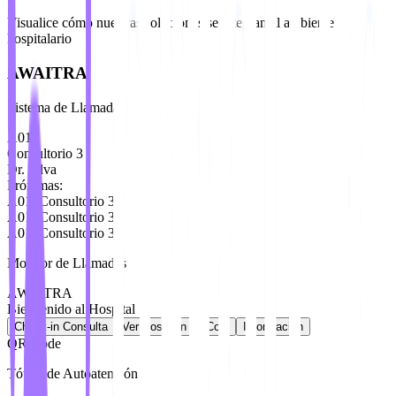
Visualice cómo nuestras soluciones se integran al ambiente
hospitalario
AWAITRA
Sistema de Llamadas
A012
Consultorio 3
Dr. Silva
Próximas:
A013
Consultorio 3
A014
Consultorio 3
A015
Consultorio 3
Monitor de Llamadas
AWAITRA
Bienvenido al Hospital
Check-in Consulta
Ver Posición en Cola
Información
QR Code
Tótem de Autoatención